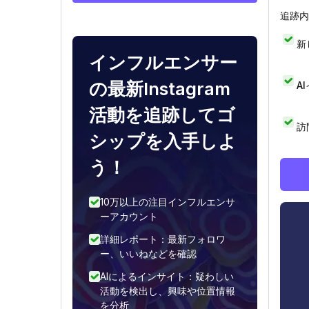
追跡内
新
インフルエンサー
の最新Instagram
A
活動を追跡してゴ
訪
シップを入手しよ
う！
10万以上の注目インフルエンサ
ーアカウント
詳細レポート：最新フォロワ
ー、いいねなどを確認
AIによるインサイト：疑わしい
活動を検出し、興味や位置情報
を分析