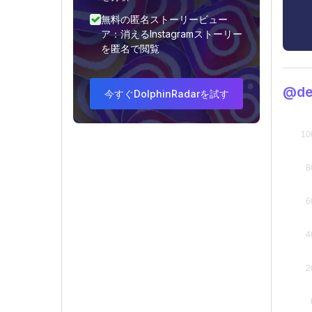
無料の匿名ストーリービュー
ア：消えるInstagramストーリー
を匿名で閲覧
@d
今すぐDolphinRadarを試す