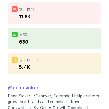
フォロワー
11.6K
投稿
630
フォロー中
5.4K
@
deansicker
Dean Sicker 📍Deanver, Colorado I help creators
grow their brands and sometimes travel
Copywriter + Biz Ops = Growth Operating 👇🏻