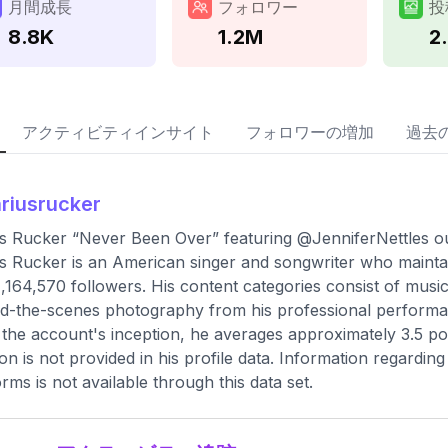
月間成長
フォロワー
投
8.8K
1.2M
2
アクティビティインサイト
フォロワーの増加
過去
riusrucker
s Rucker “Never Been Over” featuring @JenniferNettles o
s Rucker is an American singer and songwriter who maintain
1,164,570 followers. His content categories consist of mus
d-the-scenes photography from his professional performan
 the account's inception, he averages approximately 3.5 p
ion is not provided in his profile data. Information regardin
orms is not available through this data set.