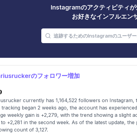
Instagramのアクティビテ
お好きなインフルエン
ariusruckerのフォロワー増加
9
usrucker currently has 1,164,522 followers on Instagram, 
 tracking began 2 weeks ago, the account has experienced 
ge weekly gain is +2,279, with the trend showing a slight ac
to +2,281 in the second week. As of the latest update, the 
lowing count of 3,127.