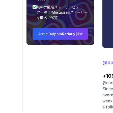
無料の匿名ストーリービュー
ア：消えるInstagramストーリー
を匿名で閲覧
今すぐDolphinRadarを試す
@d
+10
@dari
Since
avera
week 
a fol