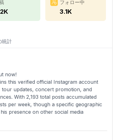
稿
フォロー中
.2K
3.1K
の統計
ut now!
s this verified official Instagram account
ic tour updates, concert promotion, and
ces. With 2,193 total posts accumulated
osts per week, though a specific geographic
g his presence on other social media