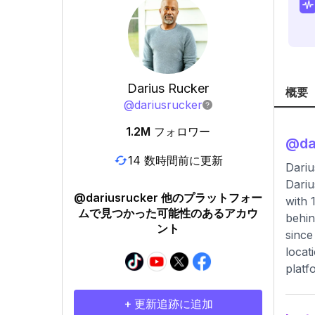
Darius Rucker
概要
@
dariusrucker
1.2M
フォロワー
@
da
14 数時間前に更新
Dariu
Dariu
@dariusrucker 他のプラットフォー
with 
ムで見つかった可能性のあるアカウ
behin
ント
since
locat
platf
+ 更新追跡に追加