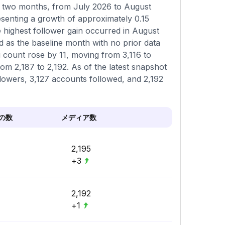
ns two months, from July 2026 to August
esenting a growth of approximately 0.15
 highest follower gain occurred in August
d as the baseline month with no prior data
 count rose by 11, moving from 3,116 to
rom 2,187 to 2,192. As of the latest snapshot
ollowers, 3,127 accounts followed, and 2,192
の数
メディア数
2,195
+3
2,192
+1