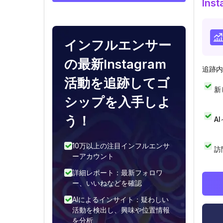
In
インフルエンサー
の最新Instagram
追跡内
活動を追跡してゴ
新
シップを入手しよ
う！
A
10万以上の注目インフルエンサ
訪
ーアカウント
詳細レポート：最新フォロワ
ー、いいねなどを確認
AIによるインサイト：疑わしい
活動を検出し、興味や位置情報
を分析