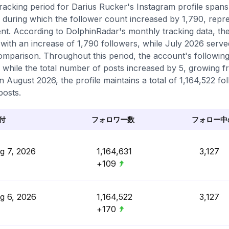
racking period for Darius Rucker's Instagram profile spa
 during which the follower count increased by 1,790, repr
nt. According to DolphinRadar's monthly tracking data, the
with an increase of 1,790 followers, while July 2026 serve
omparison. Throughout this period, the account's following
, while the total number of posts increased by 5, growing f
in August 2026, the profile maintains a total of 1,164,522 f
posts.
付
フォロワー数
フォロー中
g 7, 2026
1,164,631
3,127
+109
g 6, 2026
1,164,522
3,127
+170