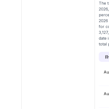
The t
2026,
perce
2026 
for c
3,127
date 
total 
日
Au
Au