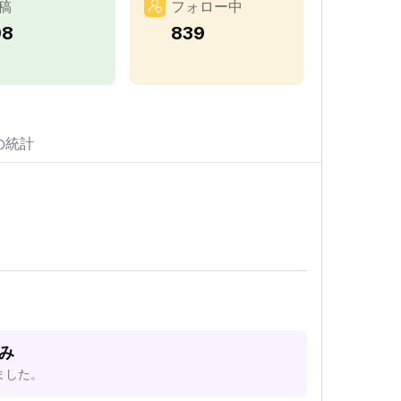
稿
フォロー中
98
839
の統計
済み
ました。