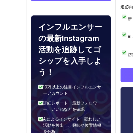
追跡内
新
インフルエンサー
の最新Instagram
A
活動を追跡してゴ
訪
シップを入手しよ
う！
10万以上の注目インフルエンサ
ーアカウント
詳細レポート：最新フォロワ
ー、いいねなどを確認
AIによるインサイト：疑わしい
活動を検出し、興味や位置情報
を分析