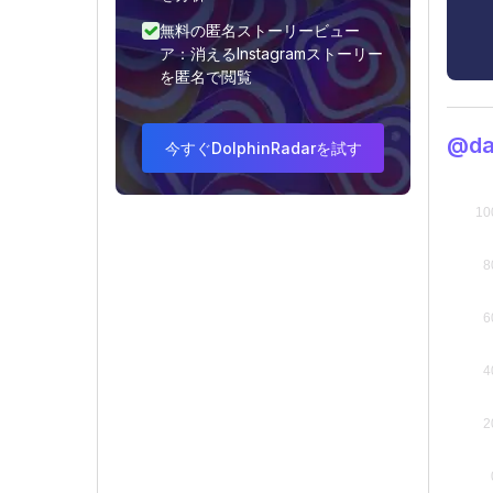
無料の匿名ストーリービュー
ア：消えるInstagramストーリー
を匿名で閲覧
@d
今すぐDolphinRadarを試す