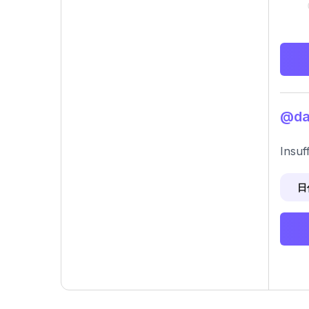
@da
Insuf
日