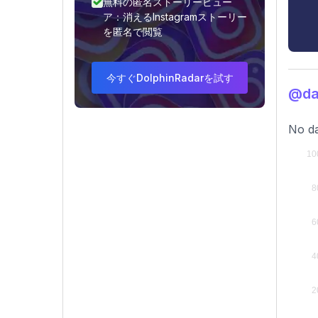
無料の匿名ストーリービュー
ア：消えるInstagramストーリー
を匿名で閲覧
今すぐDolphinRadarを試す
@d
No da