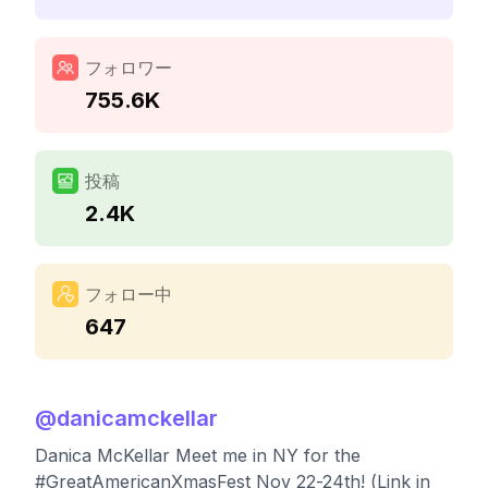
フォロワー
755.6K
投稿
2.4K
フォロー中
647
@
danicamckellar
Danica McKellar Meet me in NY for the
#GreatAmericanXmasFest Nov 22-24th! (Link in