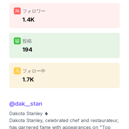
フォロワー
1.4K
投稿
194
フォロー中
1.7K
@
dak__stan
Dakota Stanley 🌵
Dakota Stanley, celebrated chef and restaurateur,
has garnered fame with appearances on "Top