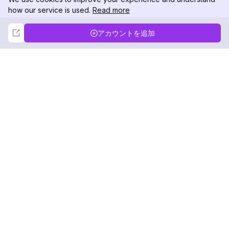
how our service is used.
Read more
Not Now
Accept
アカウントを追加
DolphinRadar
究極のインスタグラムアクティビティトラッカー
フォローする
製品
リソース
分析サンプル
変更履歴
料金
ブログ