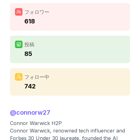
フォロワー
618
投稿
85
フォロー中
742
@
connorw27
Connor Warwick H2P
Connor Warwick, renowned tech influencer and
Forbes 30 Under 30 laureate, founded the AI