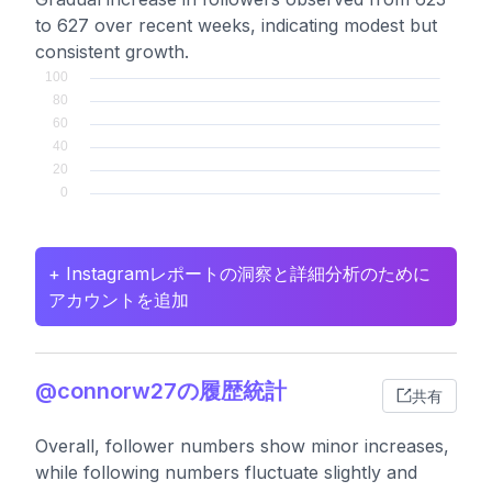
to 627 over recent weeks, indicating modest but
consistent growth.
+ Instagramレポートの洞察と詳細分析のために
アカウントを追加
@connorw27の履歴統計
共有
Overall, follower numbers show minor increases,
while following numbers fluctuate slightly and