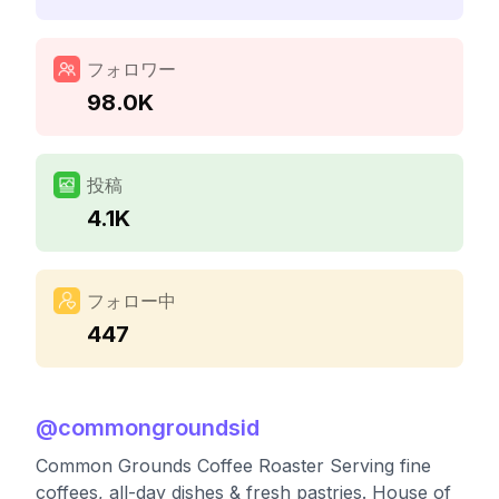
フォロワー
98.0K
投稿
4.1K
フォロー中
447
@
commongroundsid
Common Grounds Coffee Roaster Serving fine
coffees, all-day dishes & fresh pastries. House of