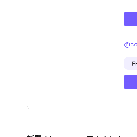
@co
日