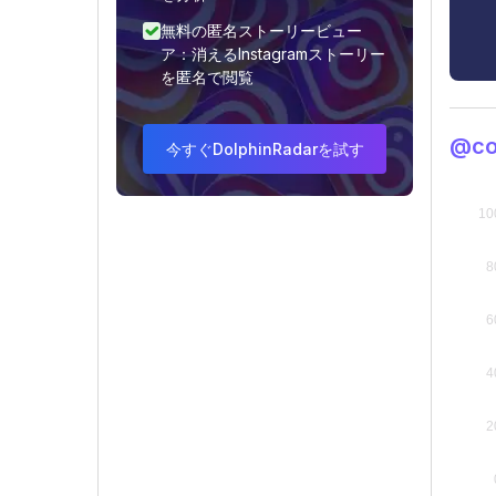
無料の匿名ストーリービュー
ア：消えるInstagramストーリー
を匿名で閲覧
@co
今すぐDolphinRadarを試す