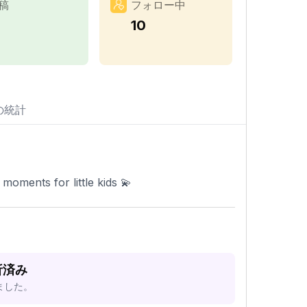
稿
フォロー中
10
の統計
ments for little kids 💫
析済み
ました。