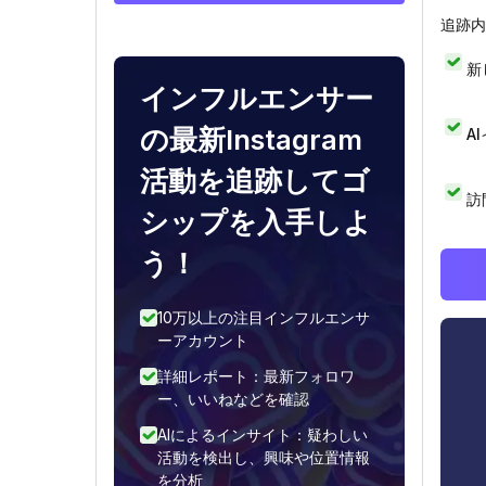
追跡内
新
インフルエンサー
の最新Instagram
A
活動を追跡してゴ
訪
シップを入手しよ
う！
10万以上の注目インフルエンサ
ーアカウント
詳細レポート：最新フォロワ
ー、いいねなどを確認
AIによるインサイト：疑わしい
活動を検出し、興味や位置情報
を分析