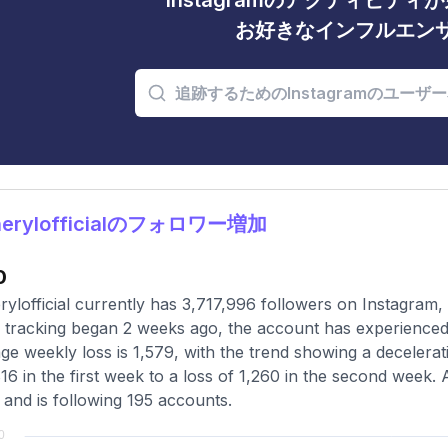
Instagramのアクティビテ
お好きなインフルエン
erylofficialのフォロワー増加
0
ylofficial currently has 3,717,996 followers on Instagram,
 tracking began 2 weeks ago, the account has experienced 
ge weekly loss is 1,579, with the trend showing a decelerati
816 in the first week to a loss of 1,260 in the second week. 
 and is following 195 accounts.