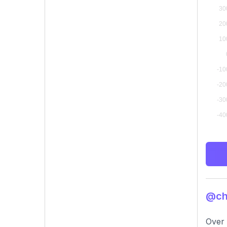
@ch
Over 