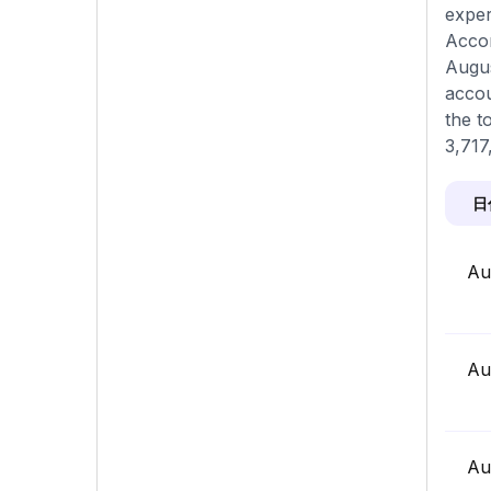
exper
Accor
Augus
accou
the t
3,717
日
Au
Au
Au