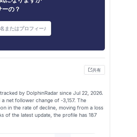
ィが気になりますか
サーの？
共有
 tracked by DolphinRadar since Jul 22, 2026.
a net follower change of -3,157. The
on in the rate of decline, moving from a loss
As of the latest update, the profile has 187