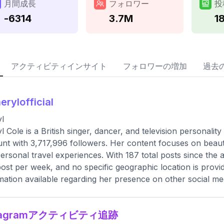
月間成長
フォロワー
投
-6314
3.7M
1
アクティビティインサイト
フォロワーの増加
過去
erylofficial
l
l Cole is a British singer, dancer, and television personalit
nt with 3,717,996 followers. Her content focuses on beaut
ersonal travel experiences. With 187 total posts since the 
ost per week, and no specific geographic location is provide
mation available regarding her presence on other social me
stagramアクティビティ追跡