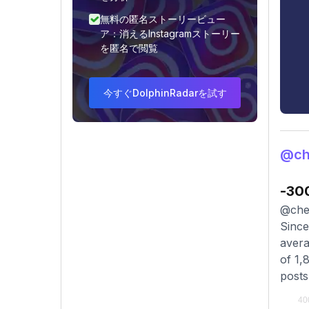
無料の匿名ストーリービュー
ア：消えるInstagramストーリー
を匿名で閲覧
今すぐDolphinRadarを試す
@ch
-30
@cher
Since
avera
of 1,
posts