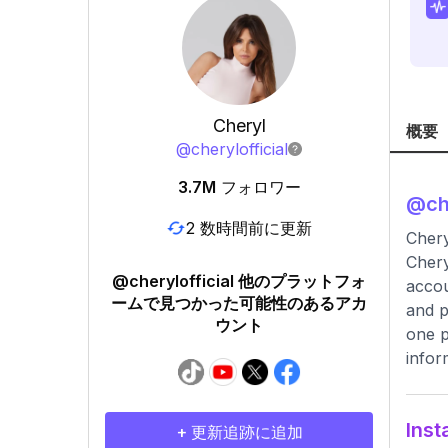
Cheryl
概要
@
cherylofficial
3.7M
フォロワー
@
ch
2 数時間前に更新
Chery
Chery
@cherylofficial 他のプラットフォ
accou
ームで見つかった可能性のあるアカ
and p
ウント
one p
infor
In
+ 更新追跡に追加