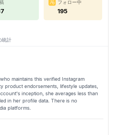
稿
フォロー中
87
195
の統計
y who maintains this verified Instagram
y product endorsements, lifestyle updates,
account's inception, she averages less than
d in her profile data. There is no
dia platforms.