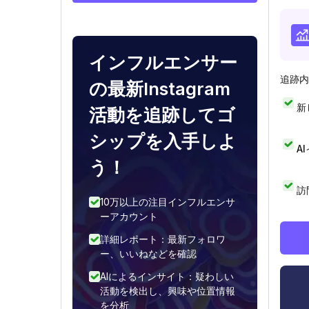
インフルエンサー
追跡内
の最新Instagram
新
活動を追跡してゴ
シップを入手しよ
A
う！
訪
10万以上の注目インフルエンサ
ーアカウント
詳細レポート：最新フォロワ
ー、いいねなどを確認
AIによるインサイト：疑わしい
活動を検出し、興味や位置情報
を分析