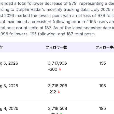
ienced a total follower decrease of 979, representing a de
ding to DolphinRadar's monthly tracking data, July 2026 r
t 2026 marked the lowest point with a net loss of 979 fol
nt maintained a consistent following count of 195 users a
otal post count static at 187. As of the latest snapshot date 
,996 followers, 195 following, and 187 total posts.
付
フォロワー数
フォロー中
g 6, 2026
3,717,996
195
-300
g 5, 2026
3,718,296
195
-212
g 4, 2026
3,718,508
195