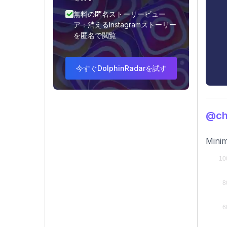
無料の匿名ストーリービュー
ア：消えるInstagramストーリー
を匿名で閲覧
今すぐDolphinRadarを試す
@c
Minim