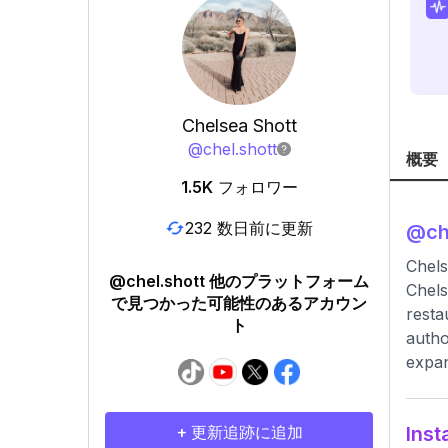
Chelsea Shott
@
chel.shott
概要
1.5K
フォロワー
232 数日前に更新
@
ch
Chels
@chel.shott 他のプラットフォーム
Chels
で見つかった可能性のあるアカウン
resta
ト
autho
expan
+ 更新追跡に追加
In