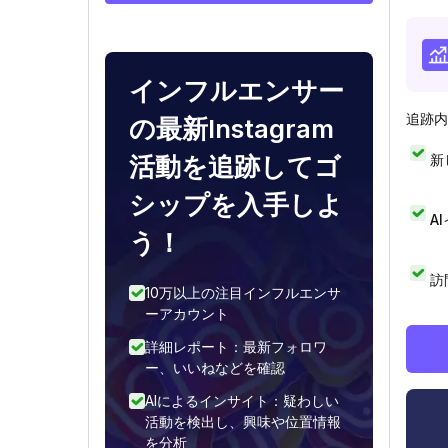
インフルエンサー
追跡内
の最新Instagram
新
活動を追跡してゴ
シップを入手しよ
A
う！
訪
10万以上の注目インフルエンサ
ーアカウント
詳細レポート：最新フォロワ
ー、いいねなどを確認
AIによるインサイト：疑わしい
活動を検出し、興味や位置情報
を分析