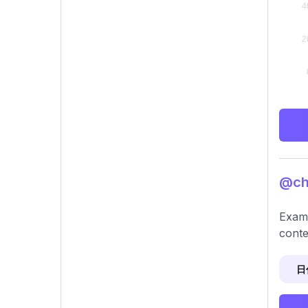
@ch
Exami
conte
日