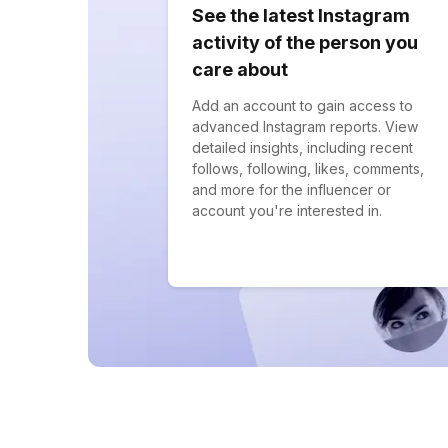
See the latest Instagram
activity of the person you
care about
Add an account to gain access to
advanced Instagram reports. View
detailed insights, including recent
follows, following, likes, comments,
and more for the influencer or
account you're interested in.