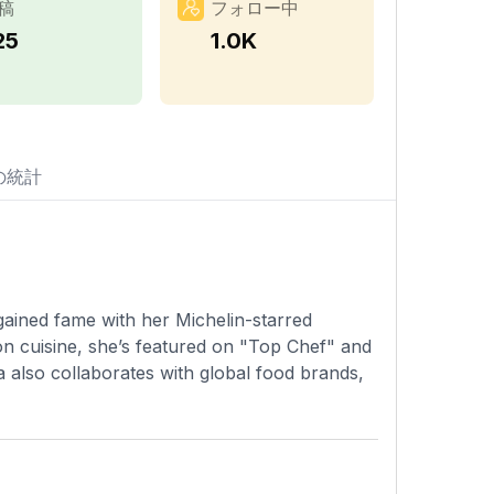
稿
フォロー中
25
1.0K
の統計
gained fame with her Michelin-starred
on cuisine, she’s featured on "Top Chef" and
 also collaborates with global food brands,