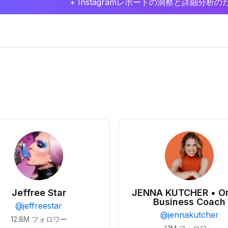
+ Instagramレポートの洞察と詳細分
Jeffree Star
JENNA KUTCHER • On
Business Coach
@
jeffreestar
@
jennakutcher
12.8M
フォロワー