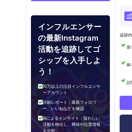
インフルエンサー
追跡内
の最新Instagram
新
活動を追跡してゴ
シップを入手しよ
A
う！
訪
10万以上の注目インフルエンサ
ーアカウント
詳細レポート：最新フォロワ
ー、いいねなどを確認
AIによるインサイト：疑わしい
活動を検出し、興味や位置情報
を分析