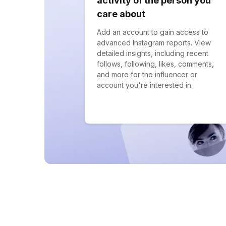
activity of the person you
care about
Add an account to gain access to
advanced Instagram reports. View
detailed insights, including recent
follows, following, likes, comments,
and more for the influencer or
account you're interested in.