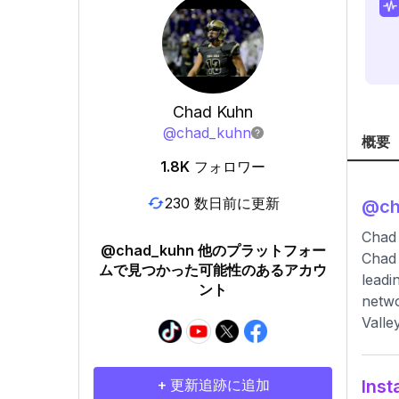
Chad Kuhn
@
chad_kuhn
概要
1.8K
フォロワー
230 数日前に更新
@
c
Chad
@chad_kuhn 他のプラットフォー
Chad 
ムで見つかった可能性のあるアカウ
leadi
ント
netwo
Valle
+ 更新追跡に追加
In