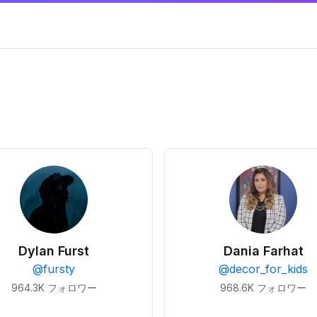
Dylan Furst
Dania Farhat
@
fursty
@
decor_for_kids
964.3K
フォロワー
968.6K
フォロワー