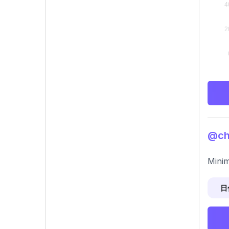
@c
Minim
日