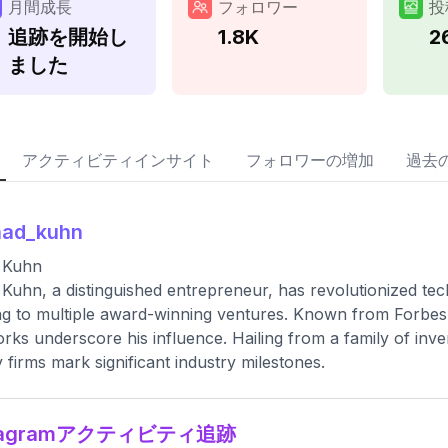
月間成長
フォロワー
投
追跡を開始し
1.8K
2
ました
アクティビティインサイト
フォロワーの増加
過去
had_kuhn
 Kuhn
Kuhn, a distinguished entrepreneur, has revolutionized tec
ng to multiple award-winning ventures. Known from Forbe
rks underscore his influence. Hailing from a family of inve
y firms mark significant industry milestones.
stagramアクティビティ追跡