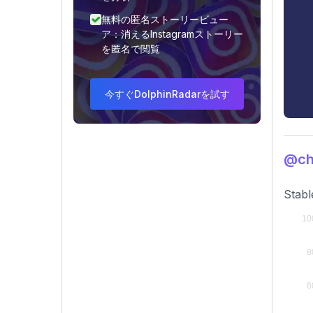
無料の匿名ストーリービュー
ア：消えるInstagramストーリー
を匿名で閲覧
今すぐDolphinRadarを試す
@c
Stabl