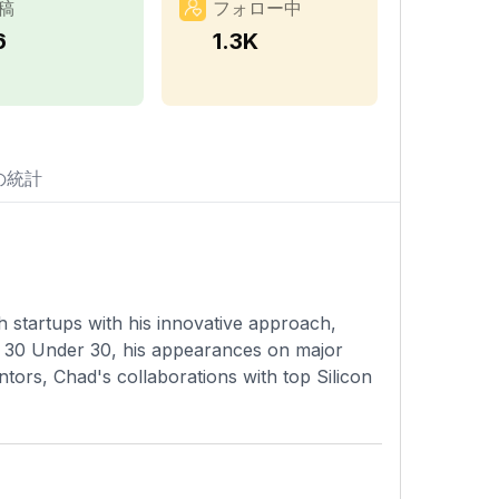
稿
フォロー中
6
1.3K
の統計
h startups with his innovative approach,
s 30 Under 30, his appearances on major
ntors, Chad's collaborations with top Silicon