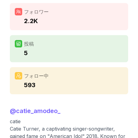
フォロワー
2.2K
投稿
5
フォロー中
593
@
catie_amodeo_
catie
Catie Turner, a captivating singer-songwriter,
gained fame on "American Idol" 2018. Known for