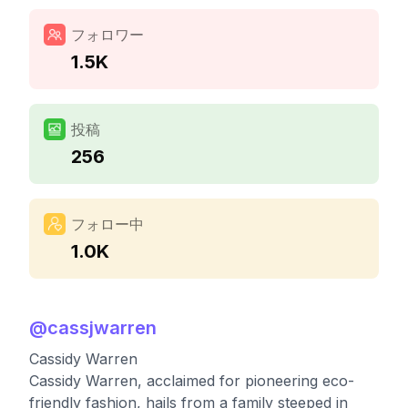
フォロワー
1.5K
投稿
256
フォロー中
1.0K
@
cassjwarren
Cassidy Warren
Cassidy Warren, acclaimed for pioneering eco-
friendly fashion, hails from a family steeped in