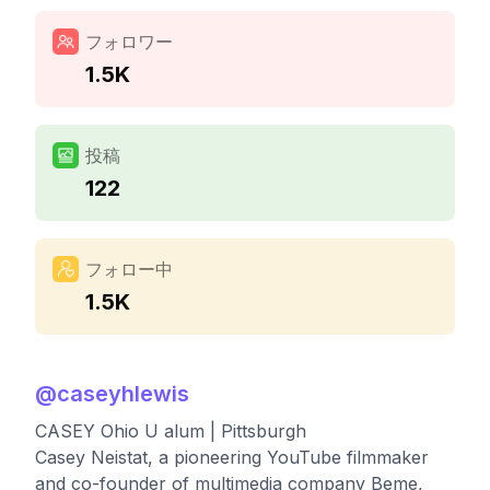
フォロワー
1.5K
投稿
122
フォロー中
1.5K
@
caseyhlewis
CASEY Ohio U alum | Pittsburgh
Casey Neistat, a pioneering YouTube filmmaker
and co-founder of multimedia company Beme,