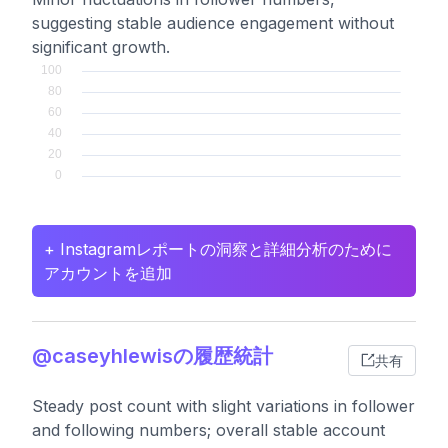
suggesting stable audience engagement without
significant growth.
+ Instagramレポートの洞察と詳細分析のために
アカウントを追加
@caseyhlewisの履歴統計
共有
Steady post count with slight variations in follower
and following numbers; overall stable account