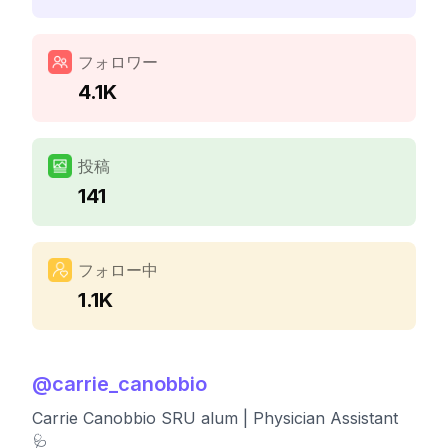
フォロワー
4.1K
投稿
141
フォロー中
1.1K
@
carrie_canobbio
Carrie Canobbio SRU alum | Physician Assistant
🩺