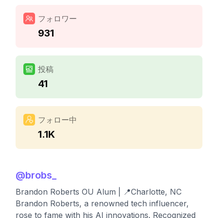
フォロワー
931
投稿
41
フォロー中
1.1K
@
brobs_
Brandon Roberts OU Alum | 📍Charlotte, NC
Brandon Roberts, a renowned tech influencer,
rose to fame with his AI innovations. Recognized