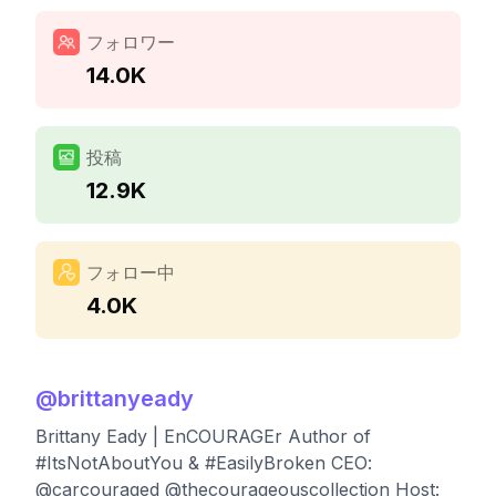
フォロワー
14.0K
投稿
12.9K
フォロー中
4.0K
@
brittanyeady
Brittany Eady | EnCOURAGEr Author of
#ItsNotAboutYou & #EasilyBroken CEO:
@carcouraged @thecourageouscollection Host: