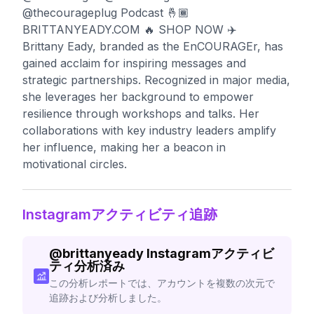
@thecourageplug Podcast 🤞🏾
BRITTANYEADY.COM 🔥 SHOP NOW ✈️
Brittany Eady, branded as the EnCOURAGEr, has
gained acclaim for inspiring messages and
strategic partnerships. Recognized in major media,
she leverages her background to empower
resilience through workshops and talks. Her
collaborations with key industry leaders amplify
her influence, making her a beacon in
motivational circles.
Instagramアクティビティ追跡
@
brittanyeady
Instagramアクティビ
ティ分析済み
この分析レポートでは、アカウントを複数の次元で
追跡および分析しました。