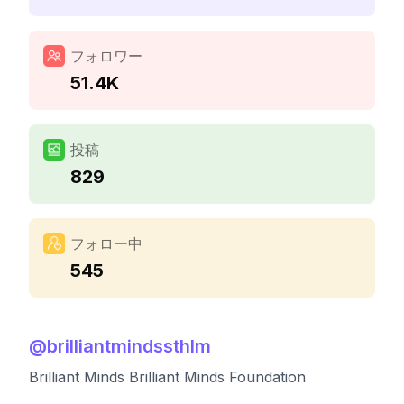
フォロワー
51.4K
投稿
829
フォロー中
545
@
brilliantmindssthlm
Brilliant Minds Brilliant Minds Foundation