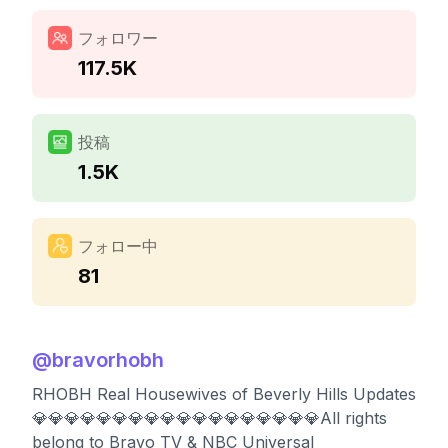
フォロワー
117.5K
投稿
1.5K
フォロー中
81
@
bravorhobh
RHOBH Real Housewives of Beverly Hills Updates
💎💎💎💎💎💎💎💎💎💎💎💎💎💎💎💎💎💎All rights
belong to Bravo TV & NBC Universal