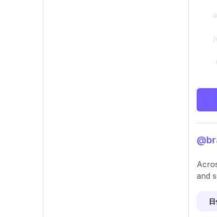
@b
Acros
and s
日