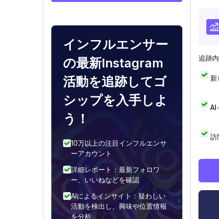
インフルエンサー
追跡内
の最新Instagram
新
活動を追跡してゴ
シップを入手しよ
A
う！
訪
10万以上の注目インフルエンサ
ーアカウント
詳細レポート：最新フォロワ
ー、いいねなどを確認
AIによるインサイト：疑わしい
活動を検出し、興味や位置情報
を分析