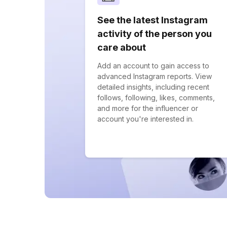
See the latest Instagram
activity of the person you
care about
Add an account to gain access to
advanced Instagram reports. View
detailed insights, including recent
follows, following, likes, comments,
and more for the influencer or
account you're interested in.