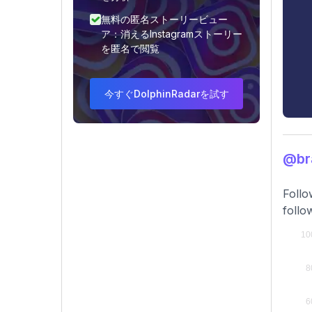
無料の匿名ストーリービュー
ア：消えるInstagramストーリー
を匿名で閲覧
今すぐDolphinRadarを試す
@b
Follo
follo