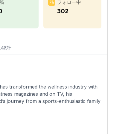
稿
フォロー中
0
302
の統計
has transformed the wellness industry with
 fitness magazines and on TV, his
s journey from a sports-enthusiastic family