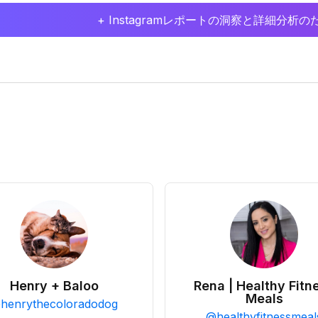
+ Instagramレポートの洞察と詳細分
Henry + Baloo
Rena | Healthy Fitn
Meals
@
henrythecoloradodog
@
healthyfitnessmeal