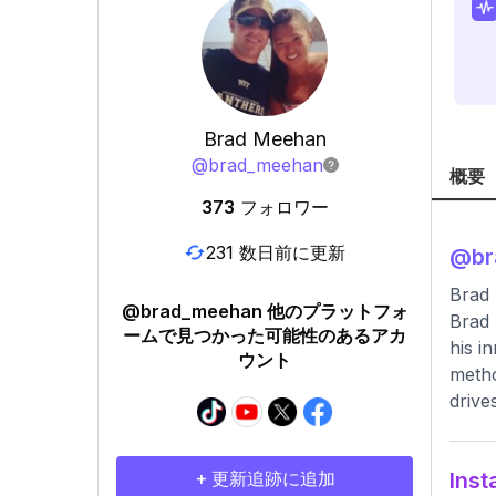
Brad Meehan
@
brad_meehan
概要
373
フォロワー
231 数日前に更新
@
b
Brad
@brad_meehan 他のプラットフォ
Brad 
ームで見つかった可能性のあるアカ
his i
ウント
metho
drive
+ 更新追跡に追加
In