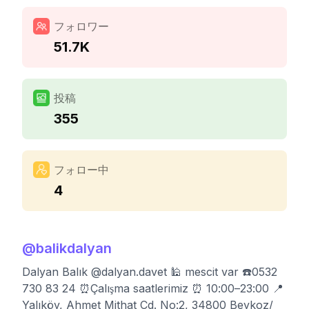
フォロワー
51.7K
投稿
355
フォロー中
4
@
balikdalyan
Dalyan Balık @dalyan.davet 🕌 mescit var ☎️0532
730 83 24 ⏰Çalışma saatlerimiz ⏰ 10:00–23:00 📍
Yalıköy, Ahmet Mithat Cd. No:2, 34800 Beykoz/