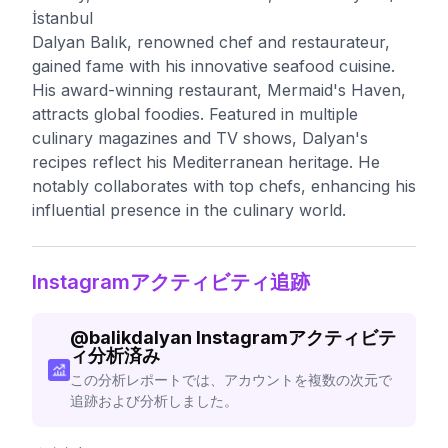
İstanbul
Dalyan Balık, renowned chef and restaurateur,
gained fame with his innovative seafood cuisine.
His award-winning restaurant, Mermaid's Haven,
attracts global foodies. Featured in multiple
culinary magazines and TV shows, Dalyan's
recipes reflect his Mediterranean heritage. He
notably collaborates with top chefs, enhancing his
influential presence in the culinary world.
Instagramアクティビティ追跡
@
balikdalyan
Instagramアクティビテ
ィ分析済み
この分析レポートでは、アカウントを複数の次元で
追跡および分析しました。