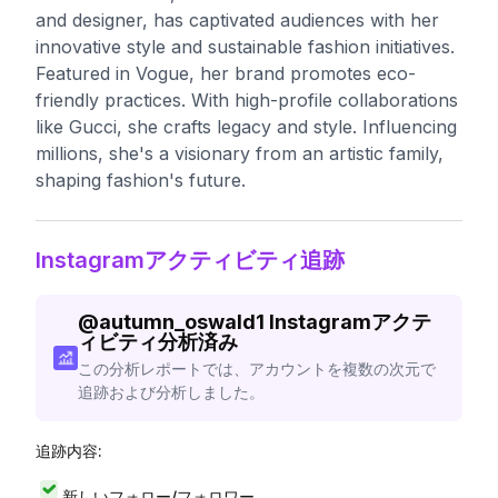
and designer, has captivated audiences with her
innovative style and sustainable fashion initiatives.
Featured in Vogue, her brand promotes eco-
friendly practices. With high-profile collaborations
like Gucci, she crafts legacy and style. Influencing
millions, she's a visionary from an artistic family,
shaping fashion's future.
Instagramアクティビティ追跡
@
autumn_oswald1
Instagramアクテ
ィビティ分析済み
この分析レポートでは、アカウントを複数の次元で
追跡および分析しました。
追跡内容:
新しいフォロー/フォロワー