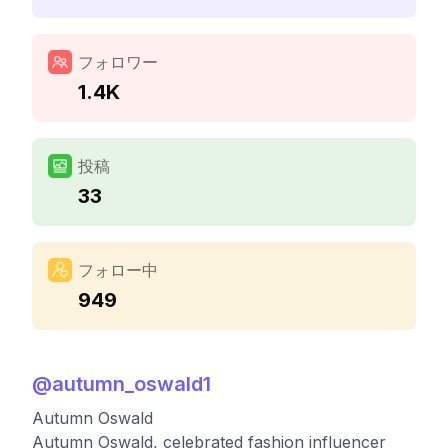
フォロワー
1.4K
投稿
33
フォロー中
949
@
autumn_oswald1
Autumn Oswald
Autumn Oswald, celebrated fashion influencer