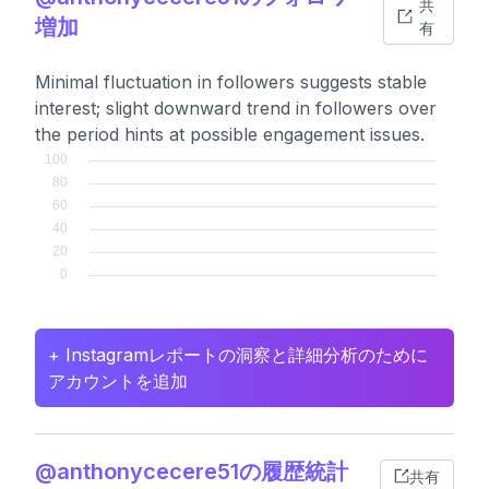
共
増加
有
Minimal fluctuation in followers suggests stable
interest; slight downward trend in followers over
the period hints at possible engagement issues.
+ Instagramレポートの洞察と詳細分析のために
アカウントを追加
@anthonycecere51の履歴統計
共有