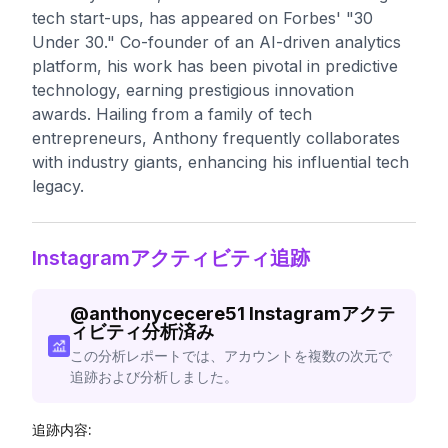
tech start-ups, has appeared on Forbes' "30
Under 30." Co-founder of an AI-driven analytics
platform, his work has been pivotal in predictive
technology, earning prestigious innovation
awards. Hailing from a family of tech
entrepreneurs, Anthony frequently collaborates
with industry giants, enhancing his influential tech
legacy.
Instagramアクティビティ追跡
@
anthonycecere51
Instagramアクテ
ィビティ分析済み
この分析レポートでは、アカウントを複数の次元で
追跡および分析しました。
追跡内容: