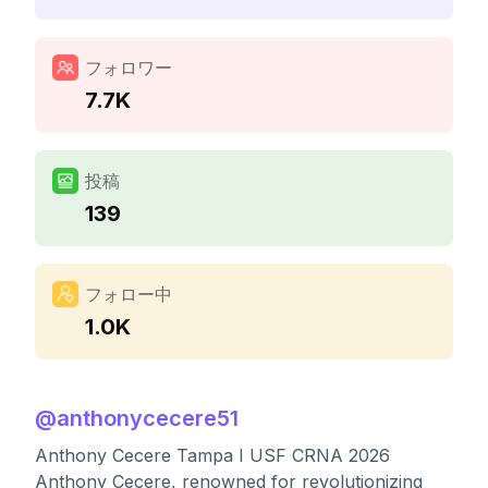
フォロワー
7.7K
投稿
139
フォロー中
1.0K
@
anthonycecere51
Anthony Cecere Tampa I USF CRNA 2026
Anthony Cecere, renowned for revolutionizing