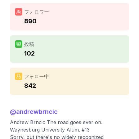
フォロワー
890
投稿
102
フォロー中
842
@
andrewbrncic
Andrew Brncic The road goes ever on.
Waynesburg University Alum. #13
Sorry, but there's no widely recognized