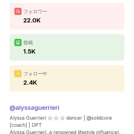
フォロワー
22.0K
投稿
1.5K
フォロー中
2.4K
@
alyssaguerrieri
Alyssa Guerrieri ☆ ☆ ☆⁣ dancer | @solidcore
[coach] | DPT
Alyssa Guerrieri, a renowned lifestyle influencer,