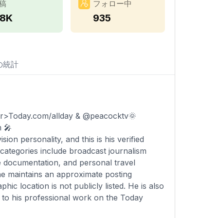
稿
フォロー中
.8K
935
の統計
er>Today.com/allday & @peacocktv🌞
 🎤
ion personality, and this is his verified
 categories include broadcast journalism
le documentation, and personal travel
 he maintains an approximate posting
ic location is not publicly listed. He is also
rs to his professional work on the Today