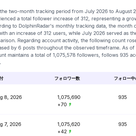
the two-month tracking period from July 2026 to August 20
ienced a total follower increase of 312, representing a gr
ding to DolphinRadar's monthly tracking data, the month 
with an increase of 312 users, while July 2026 served as th
rison. Regarding account activity, the following count ros
ased by 6 posts throughout the observed timeframe. As of t
nt maintains a total of 1,075,578 followers, follows 935 ac
.
付
フォロワー数
フォロー中
g 8, 2026
1,075,690
935
+70
g 7, 2026
1,075,620
935
+42