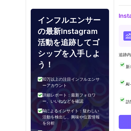
In
インフルエンサー
の最新Instagram
活動を追跡してゴ
シップを入手しよ
追跡内
う！
新
10万以上の注目インフルエンサ
A
ーアカウント
詳細レポート：最新フォロワ
ー、いいねなどを確認
訪
AIによるインサイト：疑わしい
活動を検出し、興味や位置情報
を分析