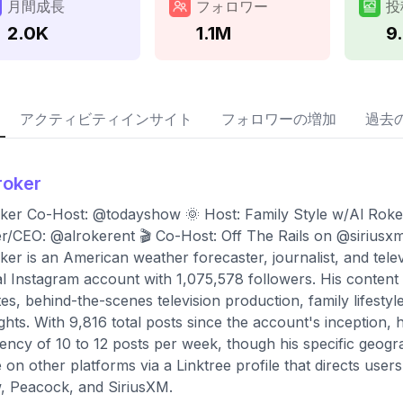
月間成長
フォロワー
投
2.0K
1.1M
9
アクティビティインサイト
フォロワーの増加
過去
roker
ker Co-Host: @todayshow 🌞 Host: Family Style w/Al Rok
/CEO: @alrokerent 🎬 Co-Host: Off The Rails on @siriusxm
ker is an American weather forecaster, journalist, and televis
ial Instagram account with 1,075,578 followers. His content
es, behind-the-scenes television production, family lifesty
ights. With 9,816 total posts since the account's inception,
ency of 10 to 12 posts per week, though his specific geograph
e on other platforms via a Linktree profile that directs use
 Peacock, and SiriusXM.