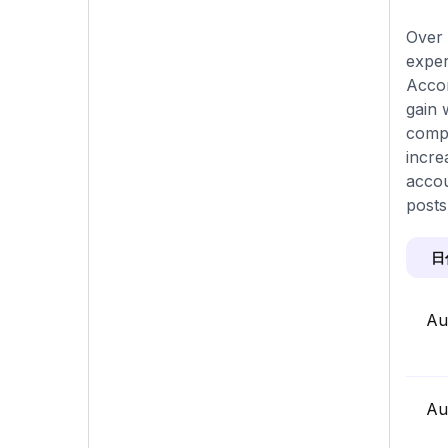
Over 
exper
Accor
gain 
compa
incre
accou
posts
日
Au
Au