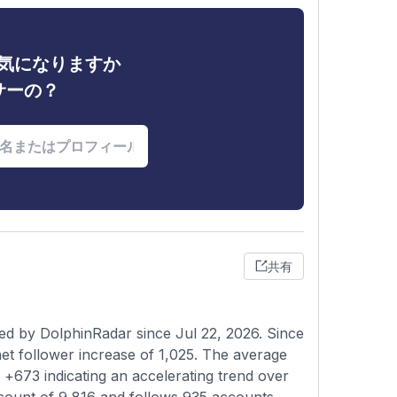
ィが気になりますか
サーの？
共有
ed by DolphinRadar since Jul 22, 2026. Since
t follower increase of 1,025. The average
 +673 indicating an accelerating trend over