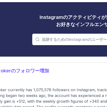
Instagramのアクティビテ
お好きなインフルエン
lrokerのフォロワー増加
ker currently has 1,075,578 followers on Instagram, track
ing began two weeks ago, the account has experienced a ne
y gain is +512, with the weekly growth figures of +340 and