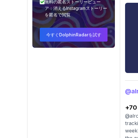
無料の匿名ストーリービュー
ア：消えるInstagramストーリー
を匿名で閲覧
今すぐDolphinRadarを試す
@a
+70
@alro
track
weekl