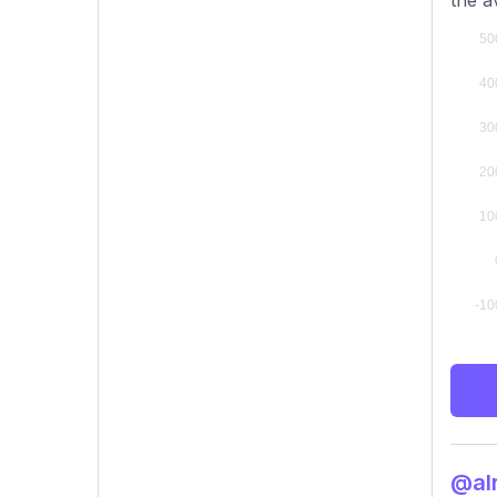
the a
@a