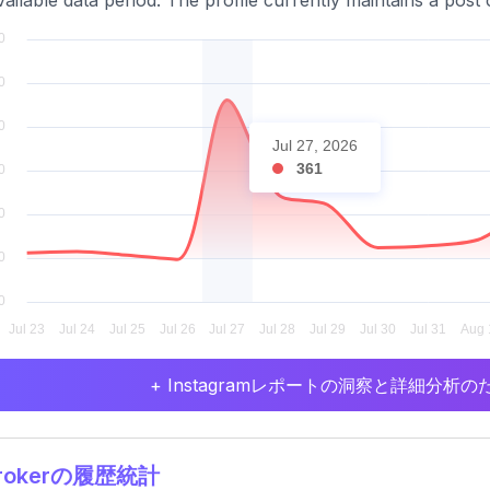
vailable data period. The profile currently maintains a pos
Jul 27, 2026
361
+ Instagramレポートの洞察と詳細分
lrokerの履歴統計