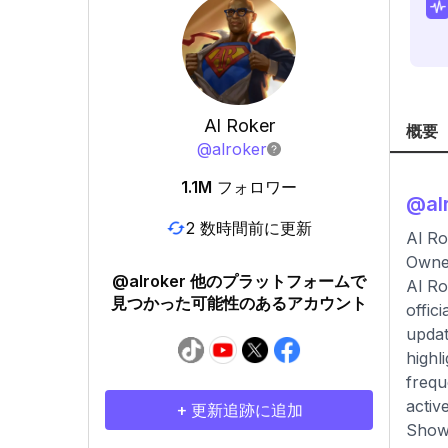
Al Roker
概要
@
alroker
1.1M
フォロワー
@
al
2 数時間前に更新
Al Ro
Owner
@alroker 他のプラットフォームで
Al Ro
見つかった可能性のあるアカウント
offic
updat
highl
frequ
activ
+ 更新追跡に追加
Show,