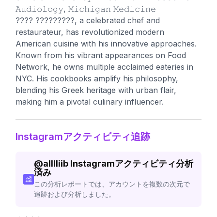
𝙰𝚞𝚍𝚒𝚘𝚕𝚘𝚐𝚢, 𝙼𝚒𝚌𝚑𝚒𝚐𝚊𝚗 𝙼𝚎𝚍𝚒𝚌𝚒𝚗𝚎
???? ?????????, a celebrated chef and
restaurateur, has revolutionized modern
American cuisine with his innovative approaches.
Known from his vibrant appearances on Food
Network, he owns multiple acclaimed eateries in
NYC. His cookbooks amplify his philosophy,
blending his Greek heritage with urban flair,
making him a pivotal culinary influencer.
Instagramアクティビティ追跡
@
alllliib
Instagramアクティビティ分析
済み
この分析レポートでは、アカウントを複数の次元で
追跡および分析しました。