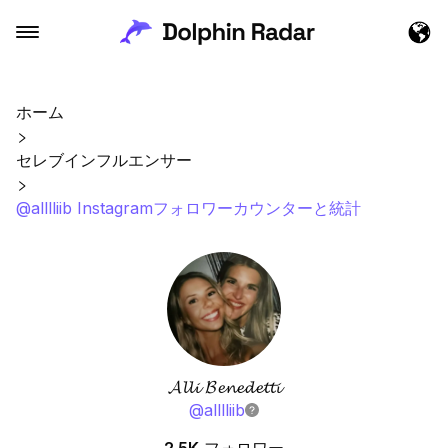
ホーム
セレブインフルエンサー
@alllliib Instagramフォロワーカウンターと統計
𝓐𝓵𝓵𝓲 𝓑𝓮𝓷𝓮𝓭𝓮𝓽𝓽𝓲
@
alllliib