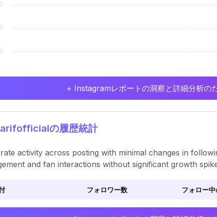
+ Instagramレポートの洞察と詳細分
iarifofficialの履歴統計
ate activity across posting with minimal changes in follow
ement and fan interactions without significant growth spike
付
フォロワー数
フォロー中