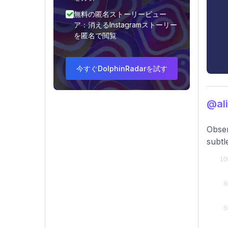
無料の匿名ストーリービュー
ア：消えるInstagramストーリー
を匿名で閲覧
今すぐDolphinRadarを試す
@al
Obser
subtl