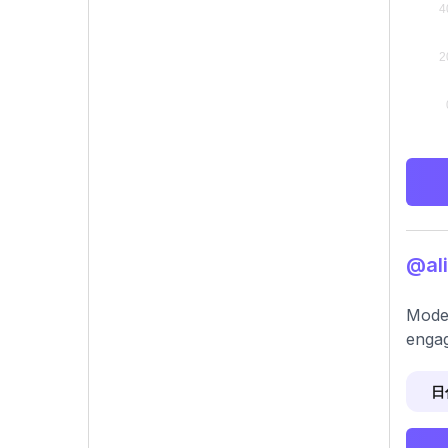
@al
Moder
engag
日