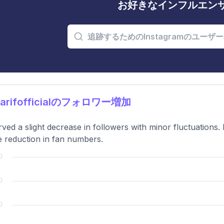
お好きなインフルエン
iarifofficialのフォロワー増加
ved a slight decrease in followers with minor fluctuations
e reduction in fan numbers.