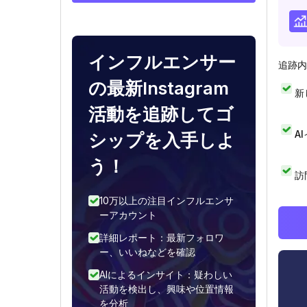
インフルエンサー
追跡内
の最新Instagram
新
活動を追跡してゴ
A
シップを入手しよ
う！
訪
10万以上の注目インフルエンサ
ーアカウント
詳細レポート：最新フォロワ
ー、いいねなどを確認
AIによるインサイト：疑わしい
活動を検出し、興味や位置情報
を分析