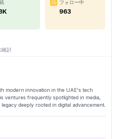
稿
フォロー中
.8K
963
の統計
with modern innovation in the UAE's tech
s ventures frequently spotlighted in media,
y legacy deeply rooted in digital advancement.