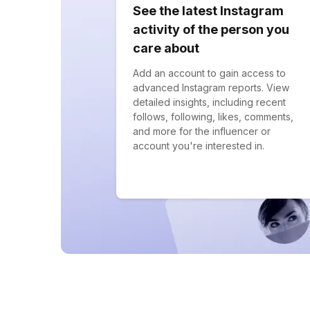
See the latest Instagram
activity of the person you
care about
Add an account to gain access to
advanced Instagram reports. View
detailed insights, including recent
follows, following, likes, comments,
and more for the influencer or
account you're interested in.