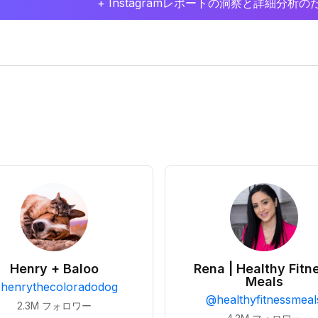
+ Instagramレポートの洞察と詳細分
Henry + Baloo
Rena | Healthy Fitn
Meals
@
henrythecoloradodog
@
healthyfitnessmeal
2.3M
フォロワー