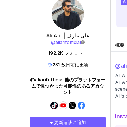
Ali Arif | علی عارف
@
aliarifofficial
概要
192.2K
フォロワー
231 数日前に更新
@
al
@aliarifofficial 他のプラットフォー
Ali A
ムで見つかった可能性のあるアカウ
scene
ント
Ali's
In
+ 更新追跡に追加