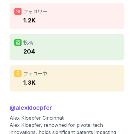
フォロワー
1.2K
投稿
204
フォロー中
1.3K
@
alexkloepfer
Alex Kloepfer Cincinnati
Alex Kloepfer, renowned for pivotal tech
innovations, holds significant patents impacting