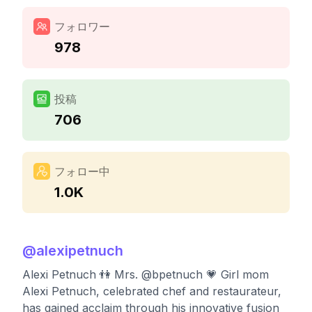
フォロワー
978
投稿
706
フォロー中
1.0K
@
alexipetnuch
Alexi Petnuch 👫 Mrs. @bpetnuch 💗 Girl mom
Alexi Petnuch, celebrated chef and restaurateur,
has gained acclaim through his innovative fusion