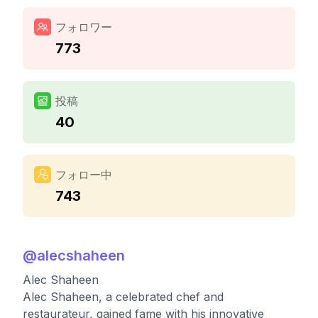
フォロワー
773
投稿
40
フォロー中
743
@
alecshaheen
Alec Shaheen
Alec Shaheen, a celebrated chef and
restaurateur, gained fame with his innovative