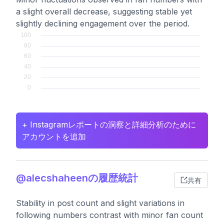
a slight overall decrease, suggesting stable yet
slightly declining engagement over the period.
+ Instagramレポートの洞察と詳細分析のために
アカウントを追加
@alecshaheenの履歴統計
共有
Stability in post count and slight variations in
following numbers contrast with minor fan count