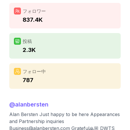
フォロワー
837.4K
投稿
2.3K
フォロー中
787
@
alanbersten
Alan Bersten Just happy to be here Appearances
and Partnership inquiries
Business@alanbersten.com
Grateful🙏🏼 DWTS