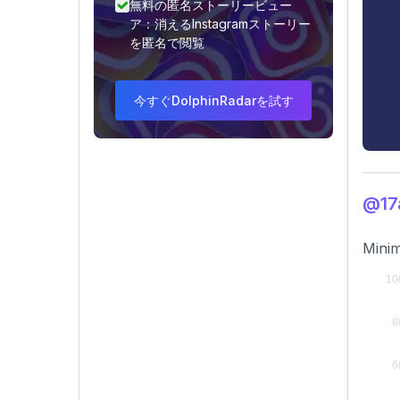
無料の匿名ストーリービュー
ア：消えるInstagramストーリー
を匿名で閲覧
今すぐDolphinRadarを試す
@1
Minim