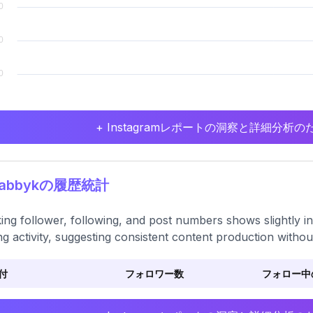
+ Instagramレポートの洞察と詳細分
7abbykの履歴統計
ing follower, following, and post numbers shows slightly i
ng activity, suggesting consistent content production withou
付
フォロワー数
フォロー中