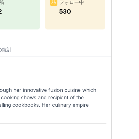
稿
フォロー中
2
530
の統計
ough her innovative fusion cuisine which
e cooking shows and recipient of the
lling cookbooks. Her culinary empire