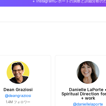
+ Instagramレポートの洞察と詳細分
Dean Graziosi
Danielle LaPorte 
Spiritual Direction for
@
deangraziosi
+ work
1.4M
フォロワー
@
daniellelaporte