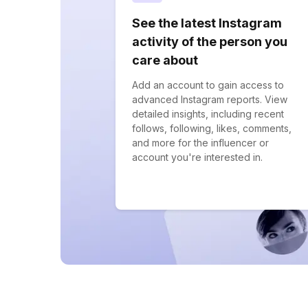
See the latest Instagram
activity of the person you
care about
Add an account to gain access to
advanced Instagram reports. View
detailed insights, including recent
follows, following, likes, comments,
and more for the influencer or
account you're interested in.