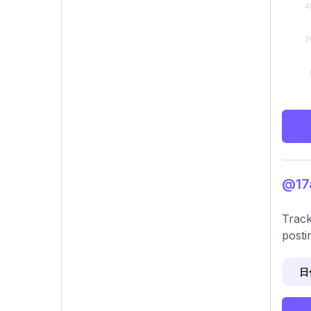
@1
Track
posti
日