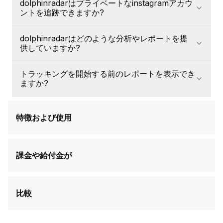
比較
dolphinradarはプライベートなinstagramアカウ
データアクセスガイドライン内で厳密に動作します。
ます。分析したアカウントには、アクティビティがレビュ
トはまったく必要ありません。メール、googleまたは
ントを追跡できますか?
ーされていることを通知したり警告したりすることはあり
dolphinradarとsnoopreportの比較は?
apple idでdolphinradarアカウントを作成し、分析したい
ません。dolphinradarは、ターゲットと直接対話すること
dolphinradarとinflactの違いは何ですか?
公開ユーザー名を入力するだけで、レポートが生成されま
号dolphinradar (dolphinradar.com)は公開されている
なく、公開されているデータのみを収集します。あなたの
dolphinradarは無料トライアルや無料
dolphinradarはどのような分析やレポートを提
す。
instagramアカウントでしか使えない。これは意図的な選
アイデンティティはすべてのステップで隠されたままで
供していますか?
択であり、技術的な制限ではありません。dolphinradarは
す。ウィークリーレポートはプライベートダッシュボード
instagramのプライバシー境界線を尊重し、保護されたコ
に配信され、この匿名のアプローチは3つのサブスクリプ
dolphinradar (dolphinradar.com)は、公開されている
ンテンツにアクセスしようとはしない。非公開アカウント
トラッキングを開始する前のレポートを表示でき
ション階層すべてに適用されます。
instagramアカウントの「いいね!」、新規フォロー、アン
が後に公開に切り替わった場合、通常10分以内に結果が表
ますか?
フォロー、タグ付けされたユーザー、興味のパターンなど
示されます。dolphinradarのすべてのツールは、この公開
を週単位で詳細にレポートしてくれる。レポートには、視
データの原則に従っており、アクティビティ分析、ストー
はい。dolphinradar (dolphinradar.com)は、購読開始日の
覚的な社会的関係マップ、「ties & trails」パネルによる累
リーの閲覧、フォロワーの追跡などをカバーしています。
36週間前までの履歴を記録する機能を提供している。ダッ
積データトレンド、ハッシュタグ分析などが含まれます。
特徴および使用
シュボードから[過去のレポートを購入]を選択してアクセ
四半期および年間購読者は、mbtiプロファイリング、心理
スします。これは、長期的な活動パターンを理解するため
分析、関係マッピング、予測された出会いの場所など、最
に特に有用です。ストーリーとハイライトは、登録日以降
大9つの分析モジュールを使用してaiインサイトを取得で
aiインサイトとは何か、何を分析するのか?
にのみ取得され、過去にさかのぼって取得することはでき
課金や給付金が
きます。
ませんのでご注意ください。
ai insightsは、管理されたエンゲージメントデータを使用
レポートとaiインサイトはどのくらいの頻度で更
して包括的な行動プロファイルを構築する、dolphinradar
新されますか?
dolphinradarの価格は?
の高度な分析機能です。四半期購読者は、潜在的なmbtiタ
比較
イプ、ペルソナスナップショット、ライフスタイル指標、
dolphinradar (dolphinradar.com)は構造化された更新スケ
dolphinradar (dolphinradar.com)の主な追跡サービスであ
場所の4つの基本的なモジュールにアクセスできます。年
ties & trailsパネルとは?
ジュールに従います。アクティビティ分析レポートは週に
1つのサブスクリプションで複数のinstagramア
るsocial insightsは、年間プランで月額2.75ドルから(年間
間購読者は、関心分析、注目すべきパターン、エンゲージ
カウントを追跡できますか?
1回更新され、サブスクリプションtierに応じて月次、四半
dolphinradarとsnoopreportの比較は?
32.99ドルで40%節約)。四半期オプションは月額3.66ド