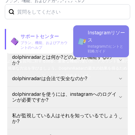
ますか？
お手伝いでき
プラン、機能、およびアカウントのヘルプ
dolphinradarとは何か?どのように機能す
dolphinradarは合法で安全なのか?
ますか？
dolphinradarを使うには、instagr
私が監視している人はそれを知っているで
dolphinradarはプライベートなinsta
Instagramリソー
dolphinradarはどのような分析やレポ
サポートセンター
総問い合わせ
ス
トラッキングを開始する前のレポートを表
プラン、機能、およびアカウ
Instagramのヒントと
特徴および使用
ントのヘルプ
戦略ガイド
dolphinradarとは何か?どのように機能するの
aiインサイトとは何か、何を分析するのか
よくある質問に対する回答、重要な機能の使い方、アカウント管理の
か?
レポートとaiインサイトはどのくらいの頻
簡単な方法を学びましょう。DolphinRadarの最大の効果を得るため
ties & trailsパネルとは?
dolphinradar (dolphinradar.com)は、instagramのアナリ
に、ここから始めましょう。
ダウンロード可能なアクティビティレポート
dolphinradarは合法で安全なのか?
ティクプラットフォームで、公開アカウントの活動を匿名
dolphinradarはinstagramでしか使え
で監視しています。公開されているユーザー名を入力する
dolphinradar (dolphinradar.com)は完全に合法で安全で
登録後、最初のレポートを取得するまでに
と、dolphinradarは「いいね!」、フォロー、アンフォロ
dolphinradarを使うには、instagramへのログイ
す。このプラットフォームは、公開されているinstagram
課金や給付金が
ー、興味、ストーリーなどのデータを収集する。ウィーク
ンが必要ですか?
のデータのみを分析し、instagramの認証情報や個人アカ
リーレポートはinstagramのログインなしで自動的に生成
ウントへのアクセスは必要ありません。すべての支払いは
dolphinradarの価格は?
されます。また、aiの行動分析、視覚的な社会的関係マッ
号dolphinradar (dolphinradar.com)は、instagramのユー
stripeで処理されるので、dolphinradarがユーザーの財務
1つのサブスクリプションで複数のinsta
私が監視している人はそれを知っているでしょう
プ、5つの主要プラットフォームにわたるクロスプラット
ザー名、パスワード、またはアカウントの認証情報を尋ね
データを直接扱うことはない。このサービスは、6つの異
か?
dolphinradarのサブスクリプション
フォームのアカウント検出も提供します。
ることは決してありません。あなた自身のinstagramアカ
なる製品ツールをカバーしており、すべてプライベートア
返金は可能ですか?
ウントを接続することなく、すべてのdolphinradarツール
カウントやダイレクトメッセージに触れることなく、公開
号dolphinradar (dolphinradar.com)は完全に匿名で動作し
を使用することができます。実際、instagramのアカウン