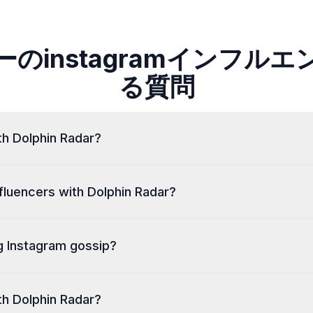
のinstagramインフル
る質問
th Dolphin Radar?
influencers with Dolphin Radar?
g Instagram gossip?
th Dolphin Radar?