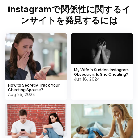
interactions such as likes, new follows, and other
instagramで関係性に関するイ
connection changes. By analyzing these activities, you
can gain a clearer understanding of relationship
ンサイトを発見するには
dynamics on Instagram.
My Wife's Sudden Instagram
Obsession: Is She Cheating?
Jun 16, 2024
How to Secretly Track Your
Cheating Spouse?
Aug 25, 2024