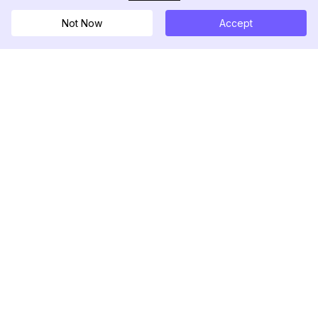
Not Now
Accept
DolphinRadar
Il tuo tracker di attività Instagram definitivo
Seguici
PRODOTTO
RISORSE
Esempio di Analisi
Registro delle Modifiche
Prezzi
Blog
Contattaci
Chi siamo