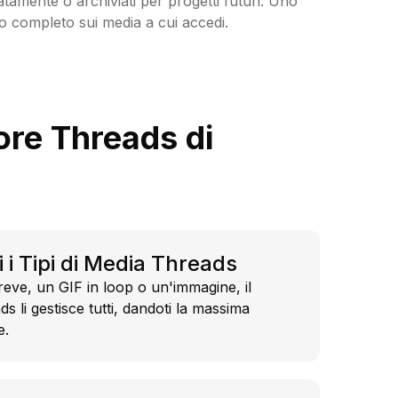
atamente o archiviati per progetti futuri. Uno
llo completo sui media a cui accedi.
tore Threads di
 i Tipi di Media Threads
breve, un GIF in loop o un'immagine, il
s li gestisce tutti, dandoti la massima
e.