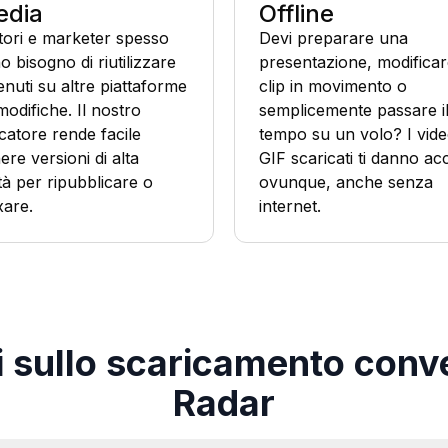
edia
Offline
tori e marketer spesso
Devi preparare una
 bisogno di riutilizzare
presentazione, modifica
nuti su altre piattaforme
clip in movimento o
modifiche. Il nostro
semplicemente passare i
catore rende facile
tempo su un volo? I vide
ere versioni di alta
GIF scaricati ti danno a
tà per ripubblicare o
ovunque, anche senza
xare.
internet.
sullo scaricamento conve
Radar