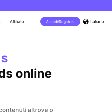
Italiano
Affiliato
Accedi/Registrati
ds
ds online
contenuti altrove o