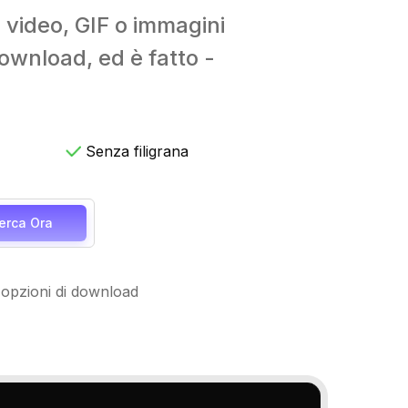
 video, GIF o immagini
download, ed è fatto -
Senza filigrana
erca Ora
e opzioni di download