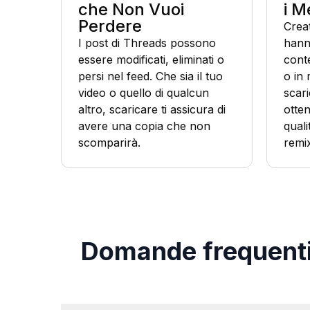
che Non Vuoi
i M
Perdere
Crea
I post di Threads possono
hanno
essere modificati, eliminati o
conte
persi nel feed. Che sia il tuo
o in 
video o quello di qualcun
scari
altro, scaricare ti assicura di
otten
avere una copia che non
quali
scomparirà.
remi
Domande frequenti 