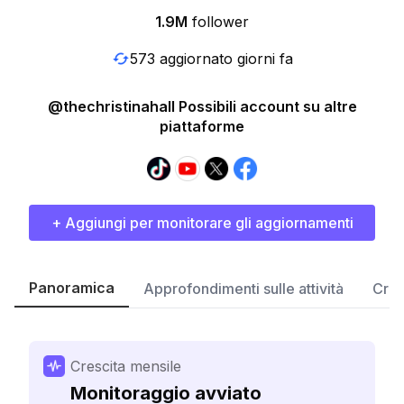
1.9M
follower
573 aggiornato giorni fa
@thechristinahall Possibili account su altre
piattaforme
+ Aggiungi per monitorare gli aggiornamenti
Panoramica
Approfondimenti sulle attività
Cres
Crescita mensile
Monitoraggio avviato