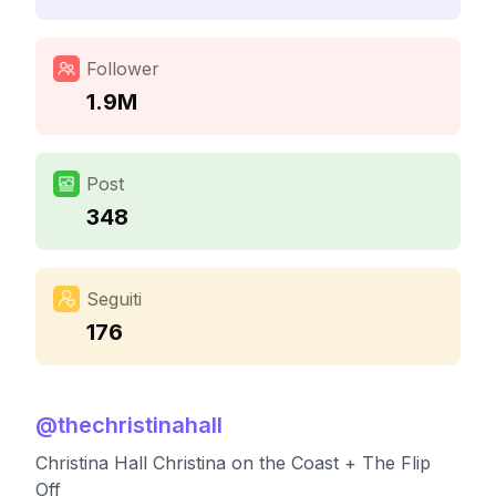
Follower
1.9M
Post
348
Seguiti
176
@
thechristinahall
Christina Hall Christina on the Coast + The Flip
Off