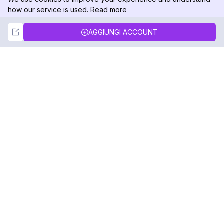
how our service is used.
Read more
Not Now
Accept
AGGIUNGI ACCOUNT
DolphinRadar
Il tuo tracker di attività Instagram definitivo
Seguici
PRODOTTO
RISORSE
Esempio di Analisi
Registro delle Modifiche
Prezzi
Blog