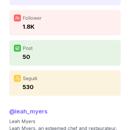
Follower
1.8K
Post
50
Seguiti
530
@
leah_myers
Leah Myers
Leah Myers, an esteemed chef and restaurateur,