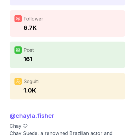
Follower
6.7K
Post
161
Seguiti
1.0K
@
chayla.fisher
Chay 🩵
Chay Suede, a renowned Brazilian actor and