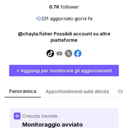
6.7K
follower
231 aggiornato giorni fa
@chayla.fisher Possibili account su altre
piattaforme
+ Aggiungi per monitorare gli aggiornamenti
Panoramica
Approfondimenti sulle attività
Cres
Crescita mensile
Monitoraggio avviato