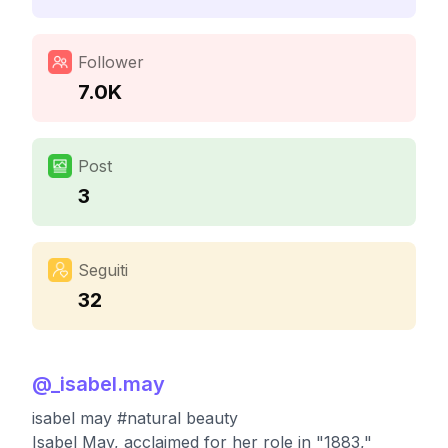
Follower
7.0K
Post
3
Seguiti
32
@
_isabel.may
isabel may #natural beauty
Isabel May, acclaimed for her role in "1883,"