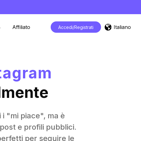
Italiano
Affiliato
Accedi/Registrati
stagram
ilmente
 i "mi piace", ma è
ost e profili pubblici.
perfetti per seguire le