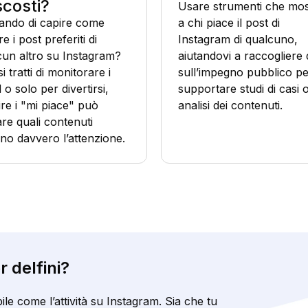
costi?
Usare strumenti che mos
ando di capire come
a chi piace il post di
e i post preferiti di
Instagram di qualcuno,
cun altro su Instagram?
aiutandovi a raccogliere 
i tratti di monitorare i
sull’impegno pubblico p
 o solo per divertirsi,
supportare studi di casi 
re i "mi piace" può
analisi dei contenuti.
are quali contenuti
ano davvero l’attenzione.
r delfini?
bile come l’attività su Instagram. Sia che tu