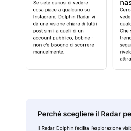
nas
Se siete curiosi di vedere
cosa piace a qualcuno su
Cerc
Instagram, Dolphin Radar vi
veder
dà una visione chiara di tutti i
qual
post simili a quelli di un
Che s
account pubblico, bobine -
trend
non c’è bisogno di scorrere
segui
manualmente.
rivel
attir
Perché scegliere il Radar pe
Il Radar Dolphin facilita l’esplorazione visi