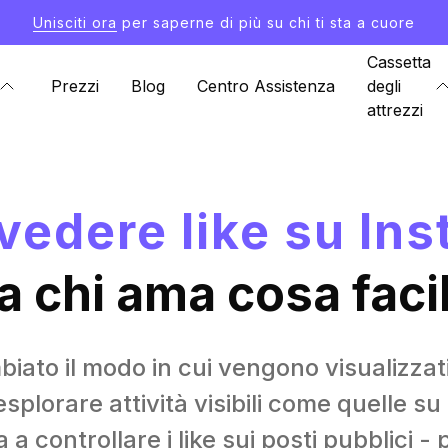
Unisciti ora
per saperne di più su chi ti sta a cuore
Cassetta
Prezzi
Blog
Centro Assistenza
degli
attrezzi
edere like su In
a chi ama cosa fac
ato il modo in cui vengono visualizzati
lorare attività visibili come quelle su p
 a controllare i like sui posti pubblici - 