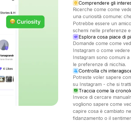
Comprendere gli interess
Ricerche come come vedere
una curiosità comune: che
Potrebbe essere un amico,
schemi nelle preferenze e 
Esplora cosa piace di pi
Domande come come veder
Instagram o come vedere 
Instagram sono comuni a 
le preferenze di nicchia.
Controlla chi interagis
Potreste voler sapere com
su Instagram - che si tratt
Traccia come la cronolo
Invece di cercare manualme
vogliono sapere come vede
capire cosa è cambiato ne
fidanzamento o il sentime