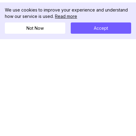
We use cookies to improve your experience and understand
how our service is used.
Read more
Not Now
Accept
DolphinRadar
Il tuo tracker di attività Instagram definitivo
Seguici
PRODOTTO
RISORSE
Esempio di Analisi
Registro delle Modifiche