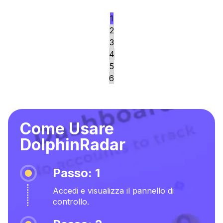
1
2
3
4
5
6
Come Usare
DolphinRadar
Passo: 1
Accedi e visualizza il pannello di
controllo.