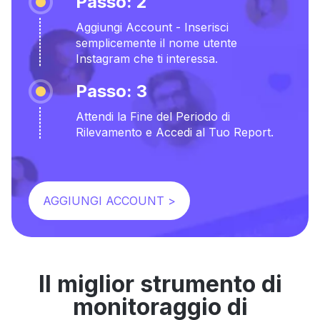
Passo: 2
Aggiungi Account - Inserisci
semplicemente il nome utente
Instagram che ti interessa.
Passo: 3
Attendi la Fine del Periodo di
Rilevamento e Accedi al Tuo Report.
AGGIUNGI ACCOUNT >
Il miglior strumento di
monitoraggio di