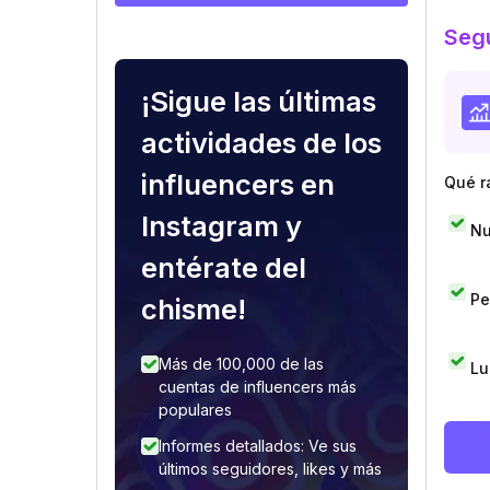
Segu
¡Sigue las últimas
actividades de los
influencers en
Qué r
Instagram y
Nu
entérate del
Pe
chisme!
Más de 100,000 de las
Lu
cuentas de influencers más
populares
Informes detallados: Ve sus
últimos seguidores, likes y más