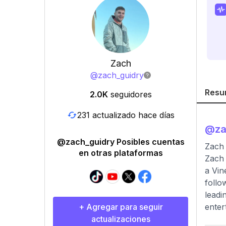
Zach
@
zach_guidry
Resu
2.0K
seguidores
231 actualizado hace días
@
za
@zach_guidry Posibles cuentas
Zach 
en otras plataformas
Zach 
a Vin
follo
leadi
+ Agregar para seguir
enter
actualizaciones