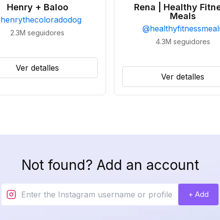
Henry + Baloo
Rena | Healthy Fitn
Meals
@
henrythecoloradodog
@
healthyfitnessmeal
2.3M
seguidores
4.3M
seguidores
Ver detalles
Ver detalles
Not found? Add an account
+ Add