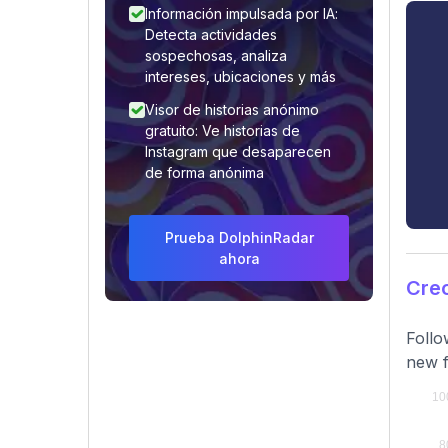
Información impulsada por IA:
Detecta actividades
sospechosas, analiza
intereses, ubicaciones y más
Visor de historias anónimo
gratuito: Ve historias de
Instagram que desaparecen
de forma anónima
Prueba DolphinRadar
ahora
Cre
Follo
new f