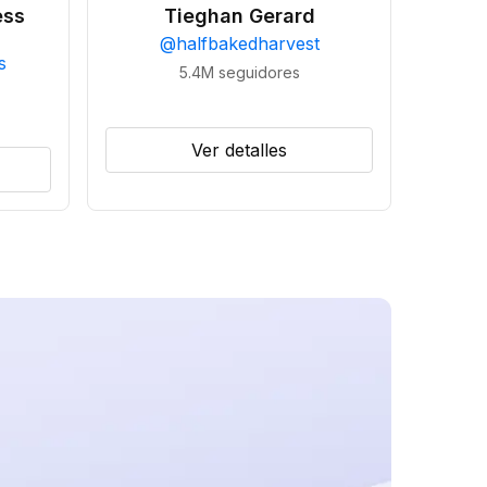
ess
Tieghan Gerard
@
halfbakedharvest
s
5.4M
seguidores
Ver detalles