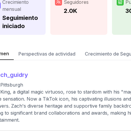
Crecimiento
Seguidores
Pu
mensual
2.0K
3
Seguimiento
iniciado
men
Perspectivas de actividad
Crecimiento de Seg
ch_guidry
Pittsburgh
King, a digital magic virtuoso, rose to stardom with his "m
e sensation. Now a TikTok icon, his captivating illusions an
wers. Zach's diverse heritage and supportive family backdr
ng to significant brand collaborations and awards, making hi
tainment.