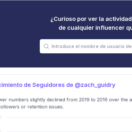
¿Curioso por ver la activida
de cualquier influencer 
cimiento de Seguidores de @zach_guidry
wer numbers slightly declined from 2019 to 2016 over the an
ollowers or retention issues.