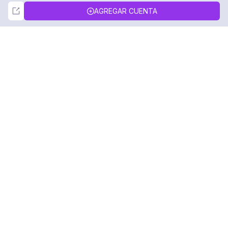
Not Now
Accept
AGREGAR CUENTA
DolphinRadar
Tu Rastreador Definitivo de Actividad en
Instagram
Síguenos
PRODUCTO
RECURSOS
Muestra de Análisis
Registro de Cambios
Precios
Blog
Contáctanos
Sobre nosotros